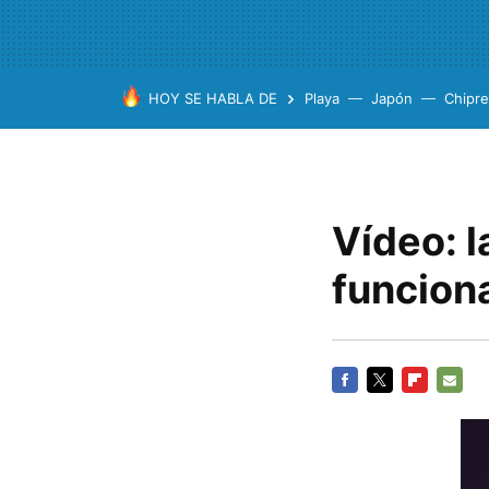
HOY SE HABLA DE
Playa
Japón
Chipre
Vídeo: l
funcion
FACEBOOK
TWITTER
FLIPBOARD
E-
MAIL