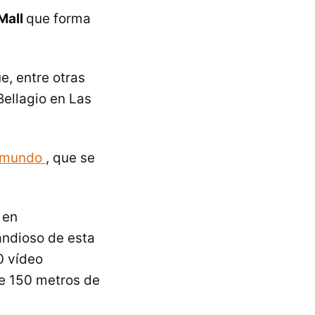
 Mall
que forma
e, entre otras
Bellagio en Las
l mundo
, que se
 en
andioso de esta
0 vídeo
de 150 metros de