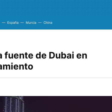
España
Murcia
China
a fuente de Dubai en
amiento