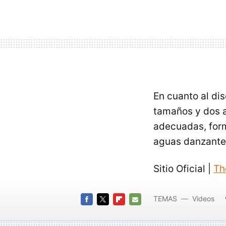
En cuanto al dis
tamaños y dos a
adecuadas, form
aguas danzante
Sitio Oficial |
Th
TEMAS
Videos
FACEBOOK
TWITTER
FLIPBOARD
E-
MAIL