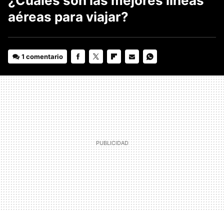
¿Cuáles son las mejores líneas
aéreas para viajar?
1 comentario
FACEBOOK
TWITTER
FLIPBOARD
E-
WHATSAPP
MAIL