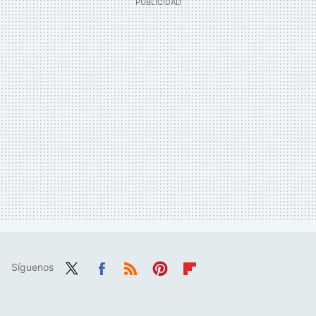
Síguenos
Twit
Fac
RSS
Pint
Flip
ter
ebo
eres
boa