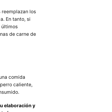
s reemplazan los
. En tanto, si
 últimos
inas de carne de
 una comida
perro caliente,
onsumido.
u elaboración y