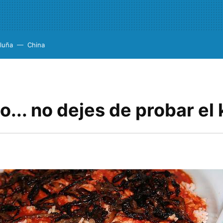
luña
China
o... no dejes de probar el