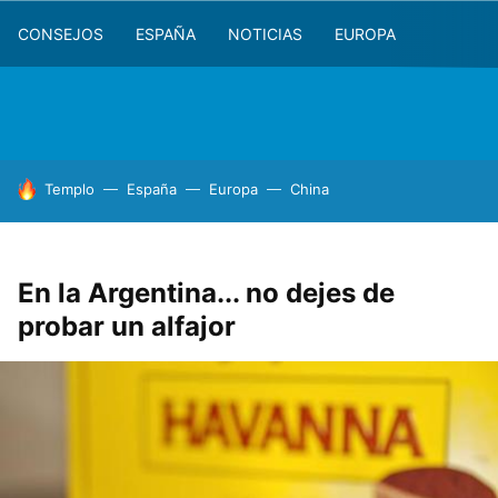
CONSEJOS
ESPAÑA
NOTICIAS
EUROPA
HOY SE HABLA DE
Templo
España
Europa
China
En la Argentina... no dejes de
probar un alfajor