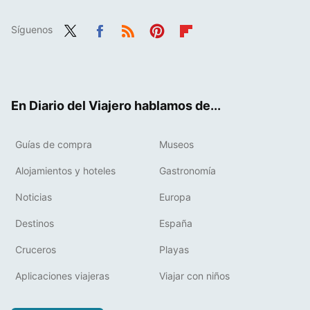
Síguenos
Twit
Fac
RSS
Pint
Flip
ter
ebo
eres
boa
ok
t
rd
En Diario del Viajero hablamos de...
Guías de compra
Museos
Alojamientos y hoteles
Gastronomía
Noticias
Europa
Destinos
España
Cruceros
Playas
Aplicaciones viajeras
Viajar con niños