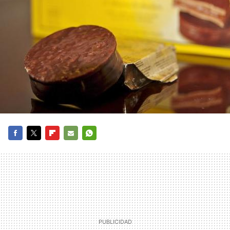
FACEBOOK
TWITTER
FLIPBOARD
E-
WHATSAPP
MAIL