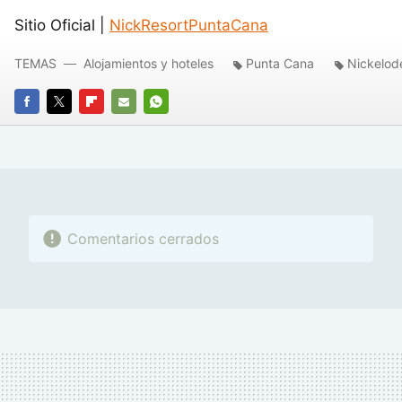
Sitio Oficial |
NickResortPuntaCana
TEMAS
Alojamientos y hoteles
Punta Cana
Nickelod
FACEBOOK
TWITTER
FLIPBOARD
E-
WHATSAPP
MAIL
Comentarios cerrados