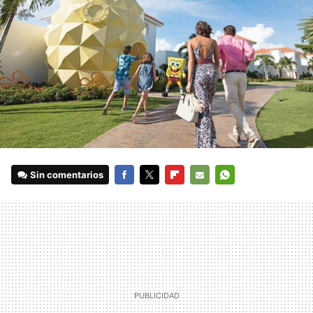
Sin comentarios
FACEBOOK
TWITTER
FLIPBOARD
E-
WHATSAPP
MAIL