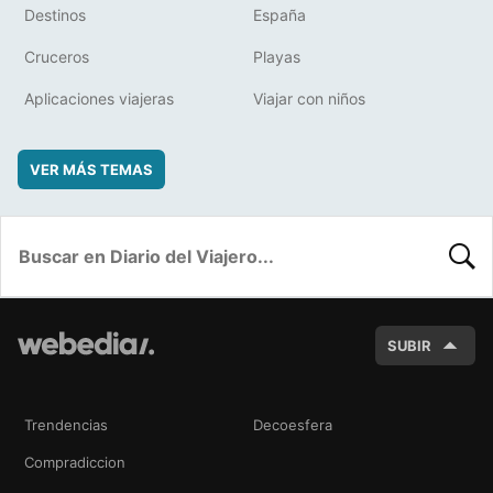
Destinos
España
Cruceros
Playas
Aplicaciones viajeras
Viajar con niños
VER MÁS TEMAS
BUSC
SUBIR
Trendencias
Decoesfera
Compradiccion