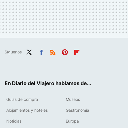
Síguenos
Twit
Fac
RSS
Pint
Flip
ter
ebo
eres
boa
ok
t
rd
En Diario del Viajero hablamos de...
Guías de compra
Museos
Alojamientos y hoteles
Gastronomía
Noticias
Europa