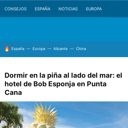
CONSEJOS
ESPAÑA
NOTICIAS
EUROPA
HOY SE HABLA DE
España
Europa
Alicante
China
Dormir en la piña al lado del mar: el
hotel de Bob Esponja en Punta
Cana