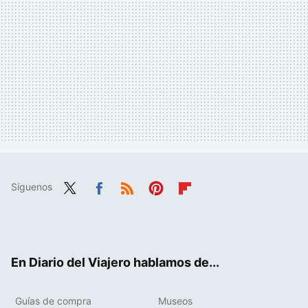
Síguenos
Twit
Fac
RSS
Pint
Flip
ter
ebo
eres
boa
ok
t
rd
En Diario del Viajero hablamos de...
Guías de compra
Museos