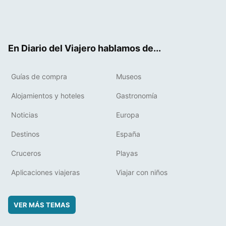
Twit
Fac
RSS
Pint
Flip
ter
ebo
eres
boa
ok
t
rd
En Diario del Viajero hablamos de...
Guías de compra
Museos
Alojamientos y hoteles
Gastronomía
Noticias
Europa
Destinos
España
Cruceros
Playas
Aplicaciones viajeras
Viajar con niños
VER MÁS TEMAS