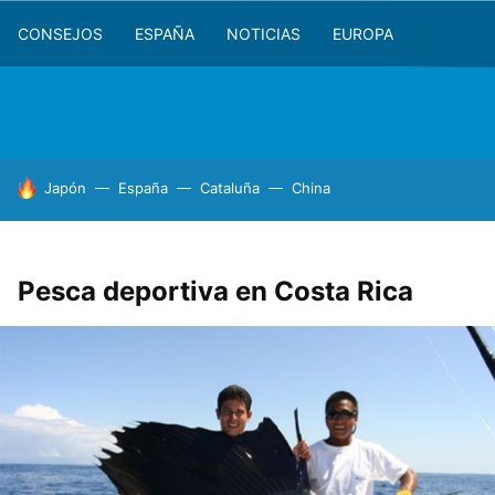
CONSEJOS
ESPAÑA
NOTICIAS
EUROPA
HOY SE HABLA DE
Japón
España
Cataluña
China
Pesca deportiva en Costa Rica