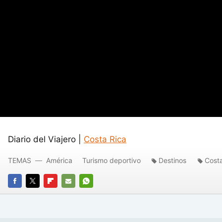
Diario del Viajero |
Costa Rica
TEMAS
América
Turismo deportivo
Destinos
Costa
FACEBOOK
TWITTER
FLIPBOARD
E-
WHATSAPP
MAIL