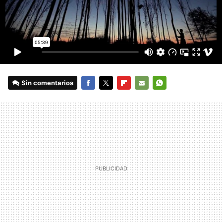
Sin comentarios
FACEBOOK
TWITTER
FLIPBOARD
E-
WHATSAPP
MAIL