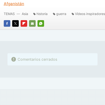
Afganistán
TEMAS
Asia
historia
guerra
Vídeos inspiradores
FACEBOOK
TWITTER
FLIPBOARD
E-
WHATSAPP
MAIL
Comentarios cerrados