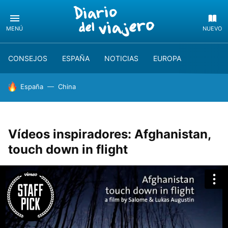
MENÚ
NUEVO
CONSEJOS
ESPAÑA
NOTICIAS
EUROPA
HOY SE HABLA DE
España
China
Vídeos inspiradores: Afghanistan,
touch down in flight