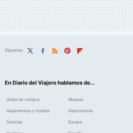
Síguenos
Twit
Fac
RSS
Pint
Flip
ter
ebo
eres
boa
ok
t
rd
En Diario del Viajero hablamos de...
Guías de compra
Museos
Alojamientos y hoteles
Gastronomía
Noticias
Europa