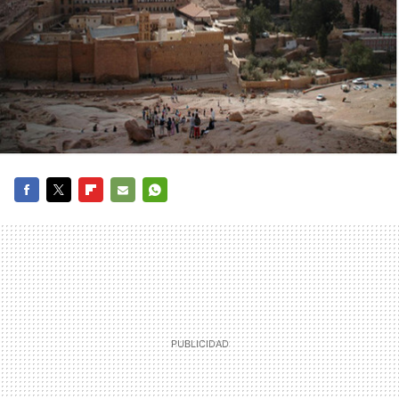
FACEBOOK
TWITTER
FLIPBOARD
E-
WHATSAPP
MAIL