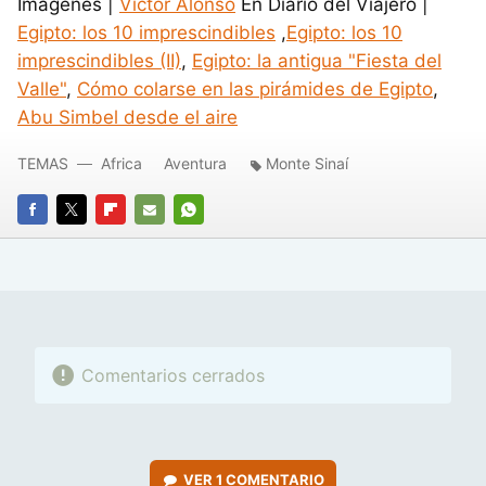
Imágenes |
Víctor Alonso
En Diario del Viajero |
Egipto: los 10 imprescindibles
,
Egipto: los 10
imprescindibles (II)
,
Egipto: la antigua "Fiesta del
Valle"
,
Cómo colarse en las pirámides de Egipto
,
Abu Simbel desde el aire
TEMAS
Africa
Aventura
Monte Sinaí
FACEBOOK
TWITTER
FLIPBOARD
E-
WHATSAPP
MAIL
Comentarios cerrados
VER
1 COMENTARIO