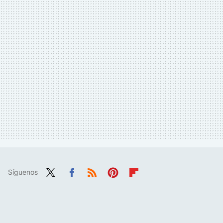
Síguenos
Twit
Fac
RSS
Pint
Flip
ter
ebo
eres
boa
ok
t
rd