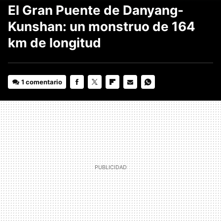
El Gran Puente de Danyang-
Kunshan: un monstruo de 164
km de longitud
1 comentario
FACEBOOK
TWITTER
FLIPBOARD
E-
WHATSAPP
MAIL