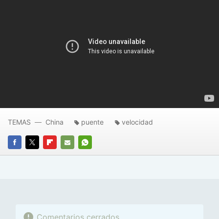
TEMAS
China
puente
velocidad
FACEBOOK
TWITTER
FLIPBOARD
E-
WHATSAPP
MAIL
Comentarios cerrados