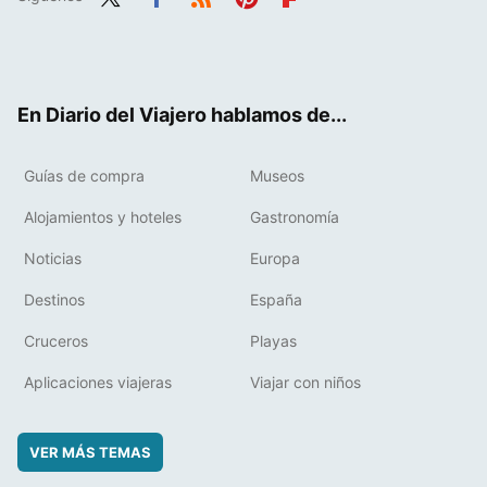
Twit
Fac
RSS
Pint
Flip
ter
ebo
eres
boa
ok
t
rd
En Diario del Viajero hablamos de...
Guías de compra
Museos
Alojamientos y hoteles
Gastronomía
Noticias
Europa
Destinos
España
Cruceros
Playas
Aplicaciones viajeras
Viajar con niños
VER MÁS TEMAS