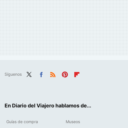
Síguenos
Twit
Fac
RSS
Pint
Flip
ter
ebo
eres
boa
ok
t
rd
En Diario del Viajero hablamos de...
Guías de compra
Museos