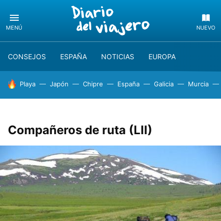
MENÚ
NUEVO
CONSEJOS
ESPAÑA
NOTICIAS
EUROPA
HOY SE HABLA DE
Playa
Japón
Chipre
España
Galicia
Murcia
Compañeros de ruta (LII)