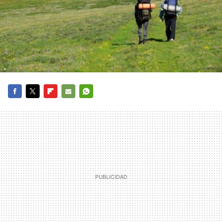
FACEBOOK
TWITTER
FLIPBOARD
E-
WHATSAPP
MAIL