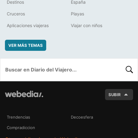
Destinos
España
Cruceros
Playas
Aplicaciones viajeras
Viajar con niños
VER MÁS TEMAS
BUSC
SUBIR
Trendencias
Decoesfera
Compradiccion