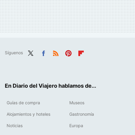
Síguenos
Twit
Fac
RSS
Pint
Flip
ter
ebo
eres
boa
ok
t
rd
En Diario del Viajero hablamos de...
Guías de compra
Museos
Alojamientos y hoteles
Gastronomía
Noticias
Europa