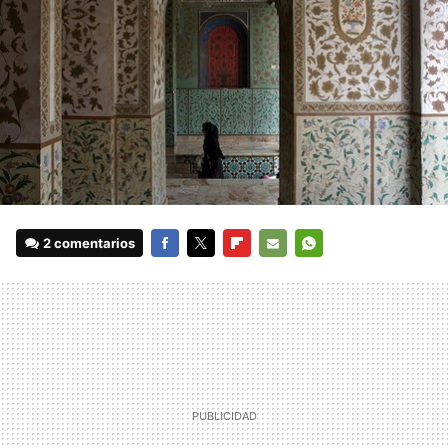
2 comentarios
FACEBOOK
TWITTER
FLIPBOARD
E-
WHATSAPP
MAIL