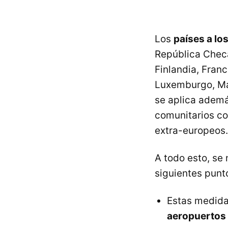
Los
países a lo
República Checa
Finlandia, Franci
Luxemburgo, Mal
se aplica ademá
comunitarios co
extra-europeos.
A todo esto, se
siguientes punt
Estas medida
aeropuertos 