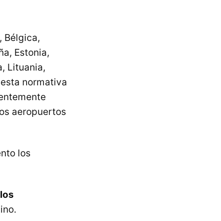
 Bélgica,
a, Estonia,
, Lituania,
 esta normativa
cientemente
hos aeropuertos
nto los
los
ino.