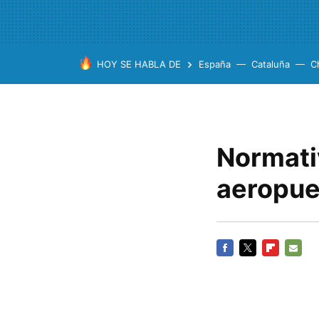
HOY SE HABLA DE
España
Cataluña
C
Normati
aeropue
FACEBOOK
TWITTER
FLIPBOARD
E-
MAIL