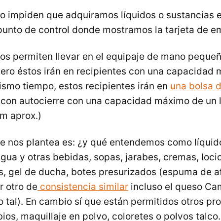
o impiden que adquiramos líquidos o sustancias e
 punto de control donde mostramos la tarjeta de 
os permiten llevar en el equipaje de mano peque
 pero éstos irán en recipientes con una capacidad
ismo tiempo, estos recipientes irán en
una bolsa d
 con autocierre con una capacidad máximo de un li
m aprox.)
e nos plantea es: ¿y qué entendemos como líquid
Agua y otras bebidas, sopas, jarabes, cremas, loci
s, gel de ducha, botes presurizados (espuma de afe
r otro de
consistencia similar
incluso el queso C
tal). En cambio sí que están permitidos otros p
bios, maquillaje en polvo, coloretes o polvos talco.