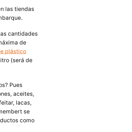
n las tiendas
embarque.
ñas cantidades
 máxima de
e plástico
tro (será de
os? Pues
ones, aceites,
itar, lacas,
amembert se
roductos como