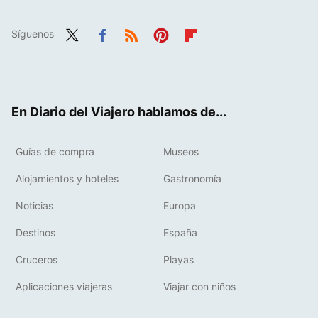
Síguenos
Twit
Fac
RSS
Pint
Flip
ter
ebo
eres
boa
ok
t
rd
En Diario del Viajero hablamos de...
Guías de compra
Museos
Alojamientos y hoteles
Gastronomía
Noticias
Europa
Destinos
España
Cruceros
Playas
Aplicaciones viajeras
Viajar con niños