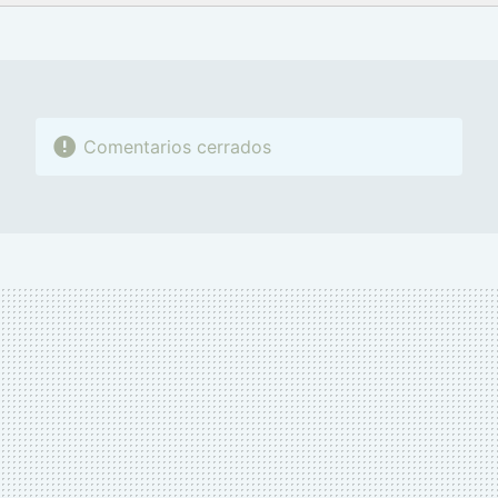
FACEBOOK
TWITTER
FLIPBOARD
E-
WHATSAPP
MAIL
Comentarios cerrados