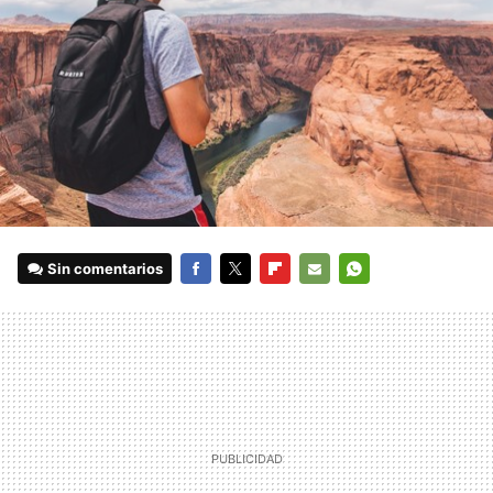
Sin comentarios
FACEBOOK
TWITTER
FLIPBOARD
E-
WHATSAPP
MAIL