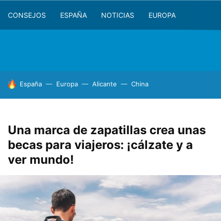
CONSEJOS
ESPAÑA
NOTICIAS
EUROPA
HOY SE HABLA DE
España
Europa
Alicante
China
Una marca de zapatillas crea unas
becas para viajeros: ¡cálzate y a
ver mundo!