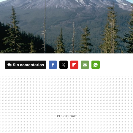
Sin comentarios
FACEBOOK
TWITTER
FLIPBOARD
E-
WHATSAPP
MAIL