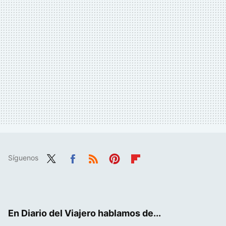
Síguenos
Twit
Fac
RSS
Pint
Flip
ter
ebo
eres
boa
ok
t
rd
En Diario del Viajero hablamos de...