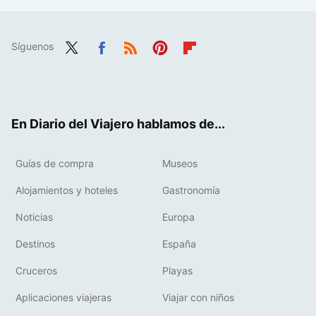
Síguenos
Twit
Fac
RSS
Pint
Flip
ter
ebo
eres
boa
ok
t
rd
En Diario del Viajero hablamos de...
Guías de compra
Museos
Alojamientos y hoteles
Gastronomía
Noticias
Europa
Destinos
España
Cruceros
Playas
Aplicaciones viajeras
Viajar con niños