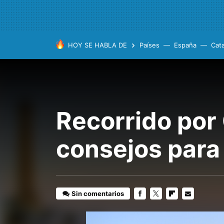
HOY SE HABLA DE
Países
España
Cat
Recorrido por 
consejos para
Sin comentarios
FACEBOOK
TWITTER
FLIPBOARD
E-
MAIL