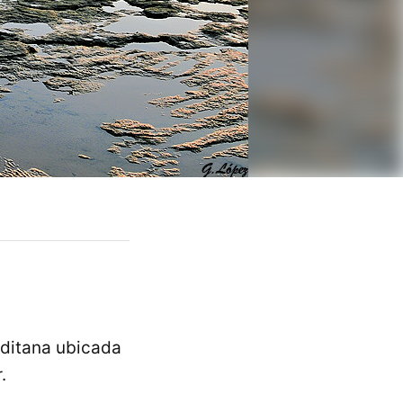
gaditana ubicada
.