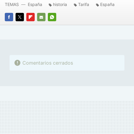
TEMAS
España
historia
Tarifa
España
FACEBOOK
TWITTER
FLIPBOARD
E-
WHATSAPP
MAIL
Comentarios cerrados