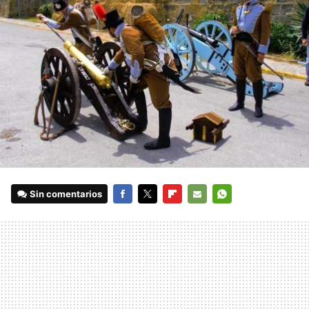
Sin comentarios
FACEBOOK
TWITTER
FLIPBOARD
E-
WHATSAPP
MAIL