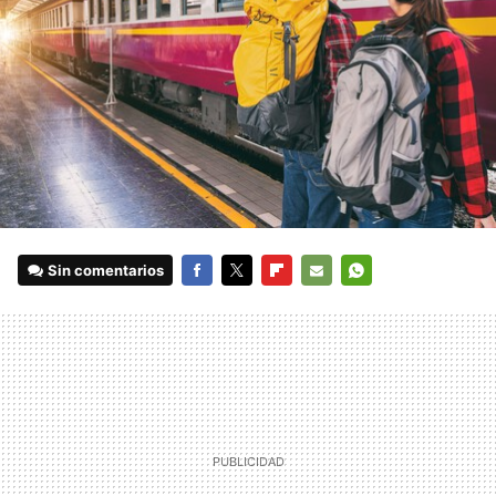
Sin comentarios
FACEBOOK
TWITTER
FLIPBOARD
E-
WHATSAPP
MAIL