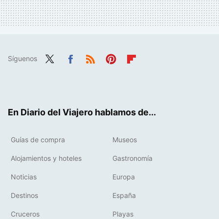
Síguenos
Twit
Fac
RSS
Pint
Flip
ter
ebo
eres
boa
ok
t
rd
En Diario del Viajero hablamos de...
Guías de compra
Museos
Alojamientos y hoteles
Gastronomía
Noticias
Europa
Destinos
España
Cruceros
Playas