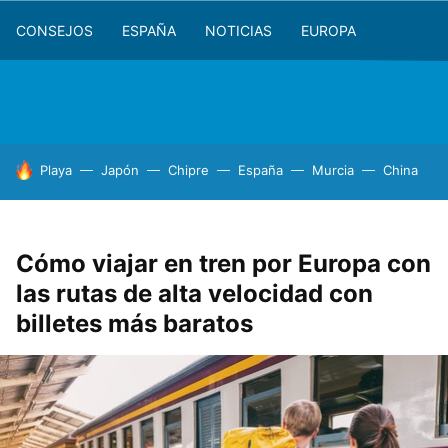
CONSEJOS
ESPAÑA
NOTICIAS
EUROPA
HOY SE HABLA DE
Playa
Japón
Chipre
España
Murcia
China
Cómo viajar en tren por Europa con
las rutas de alta velocidad con
billetes más baratos