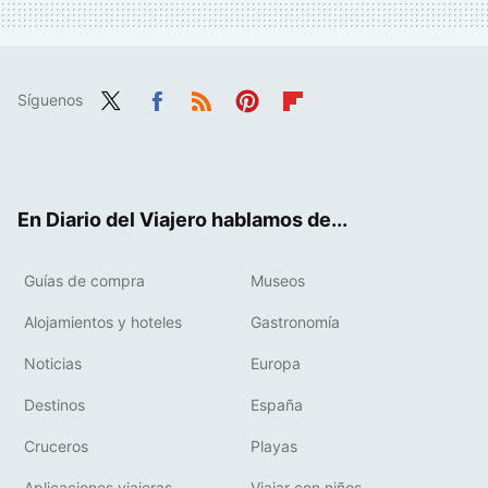
Síguenos
Twit
Fac
RSS
Pint
Flip
ter
ebo
eres
boa
ok
t
rd
En Diario del Viajero hablamos de...
Guías de compra
Museos
Alojamientos y hoteles
Gastronomía
Noticias
Europa
Destinos
España
Cruceros
Playas
Aplicaciones viajeras
Viajar con niños