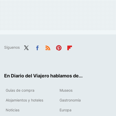
Síguenos
Twit
Fac
RSS
Pint
Flip
ter
ebo
eres
boa
ok
t
rd
En Diario del Viajero hablamos de...
Guías de compra
Museos
Alojamientos y hoteles
Gastronomía
Noticias
Europa