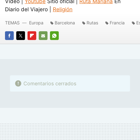
Video |
Youtube
Sitio oficial |
Ruta Mariana
En
Diario del Viajero |
Religión
TEMAS
Europa
Barcelona
Rutas
Francia
E
FACEBOOK
TWITTER
FLIPBOARD
E-
WHATSAPP
MAIL
Comentarios cerrados