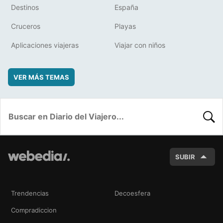
Destinos
España
Cruceros
Playas
Aplicaciones viajeras
Viajar con niños
VER MÁS TEMAS
BUSC
SUBIR
Trendencias
Decoesfera
Compradiccion