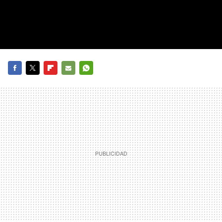
FACEBOOK
TWITTER
FLIPBOARD
E-
WHATSAPP
MAIL