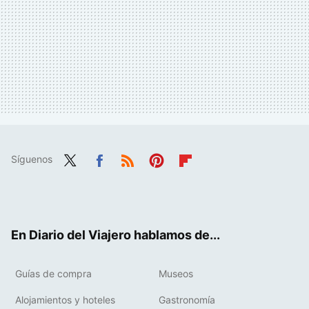
Síguenos
Twit
Fac
RSS
Pint
Flip
ter
ebo
eres
boa
ok
t
rd
En Diario del Viajero hablamos de...
Guías de compra
Museos
Alojamientos y hoteles
Gastronomía