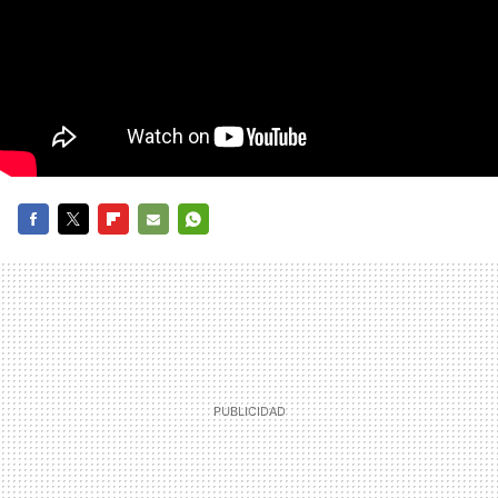
FACEBOOK
TWITTER
FLIPBOARD
E-
WHATSAPP
MAIL