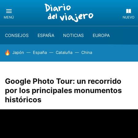
MENÚ
NUEVO
CONSEJOS
ESPAÑA
NOTICIAS
EUROPA
HOY SE HABLA DE
Japón
España
Cataluña
China
Google Photo Tour: un recorrido
por los principales monumentos
históricos