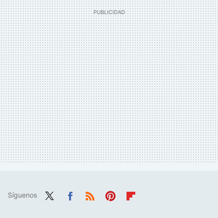
Síguenos
Twit
Fac
RSS
Pint
Flip