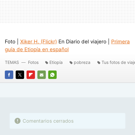
Foto |
Xiker H. (Flickr)
En Diario del viajero |
Primera
guía de Etiopía en español
TEMAS
Fotos
Etiopía
pobreza
Tus fotos de viaj
FACEBOOK
TWITTER
FLIPBOARD
E-
WHATSAPP
MAIL
Comentarios cerrados