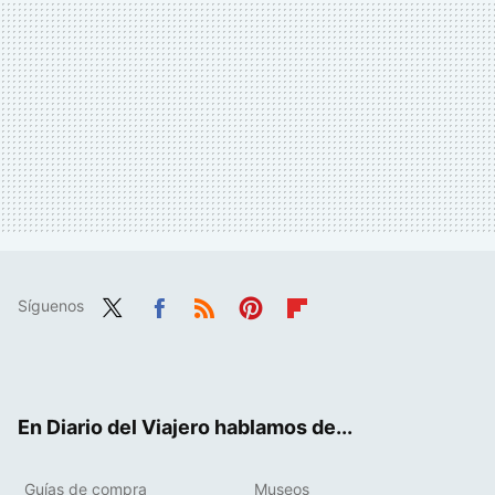
Síguenos
Twit
Fac
RSS
Pint
Flip
ter
ebo
eres
boa
ok
t
rd
En Diario del Viajero hablamos de...
Guías de compra
Museos