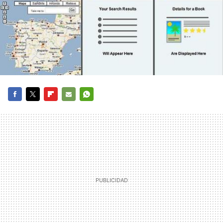
FACEBOOK
TWITTER
FLIPBOARD
E-
WHATSAPP
MAIL