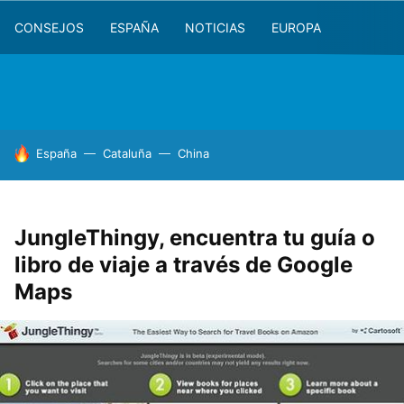
CONSEJOS
ESPAÑA
NOTICIAS
EUROPA
HOY SE HABLA DE
España
Cataluña
China
JungleThingy, encuentra tu guía o
libro de viaje a través de Google
Maps