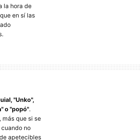
a la hora de
que en sí las
iado
s.
ial, "Unko",
a" o "popó"
.
, más que si se
, cuando no
 de apetecibles