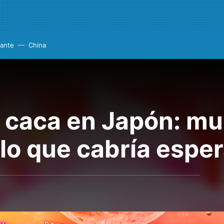
cante
China
a caca en Japón: m
lo que cabría esper