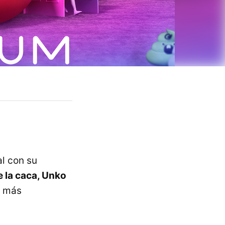
l con su
 la caca, Unko
o más