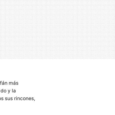
afán más
ido y la
os sus rincones,