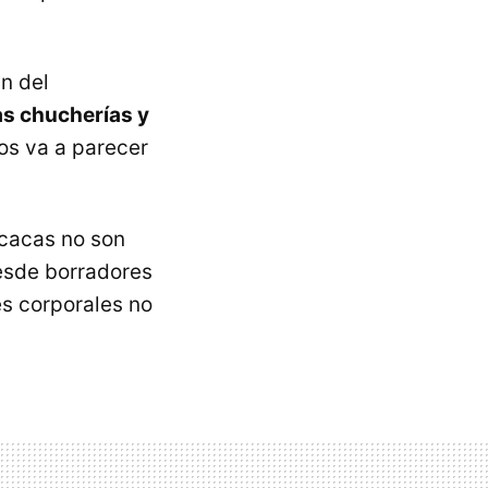
n del
as chucherías y
os va a parecer
 cacas no son
esde borradores
es corporales no