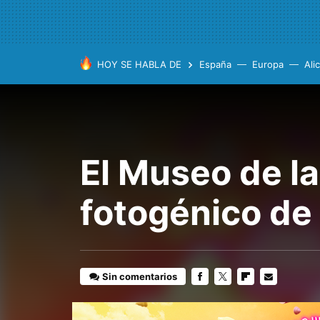
HOY SE HABLA DE
España
Europa
Ali
El Museo de l
fotogénico de 
Sin comentarios
FACEBOOK
TWITTER
FLIPBOARD
E-
MAIL