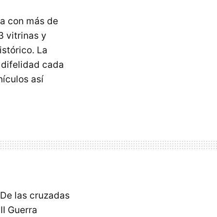
a con más de
 vitrinas y
stórico. La
 difelidad cada
hículos así
 “De las cruzadas
 II Guerra