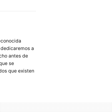
reconocida
s dedicaremos a
cho antes de
rque se
dos que existen