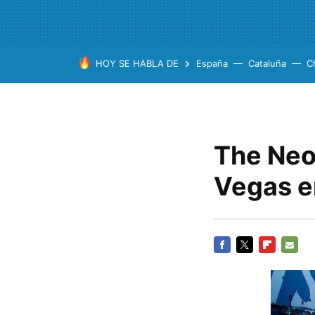
HOY SE HABLA DE
España
Cataluña
C
The Neo
Vegas e
FACEBOOK
TWITTER
FLIPBOARD
E-
MAIL