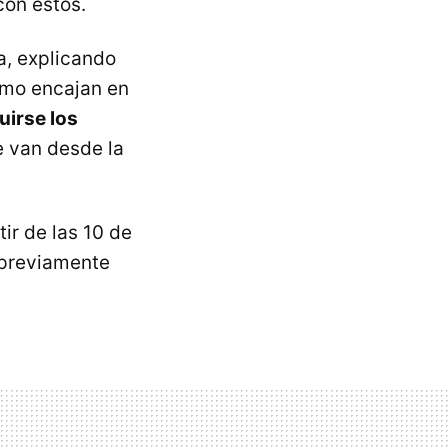
con estos.
a, explicando
cómo encajan en
uirse los
e van desde la
ir de las 10 de
 previamente