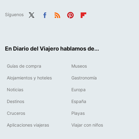
Síguenos
Twit
Fac
RSS
Pint
Flip
ter
ebo
eres
boa
ok
t
rd
En Diario del Viajero hablamos de...
Guías de compra
Museos
Alojamientos y hoteles
Gastronomía
Noticias
Europa
Destinos
España
Cruceros
Playas
Aplicaciones viajeras
Viajar con niños