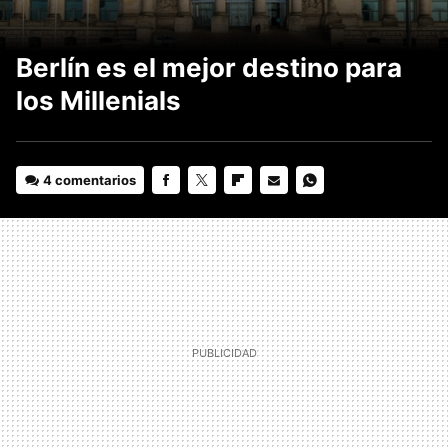
Berlín es el mejor destino para
los Millenials
4 comentarios
FACEBOOK
TWITTER
FLIPBOARD
E-
WHATSAPP
MAIL