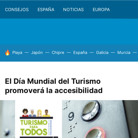
CONSEJOS
ESPAÑA
NOTICIAS
EUROPA
HOY SE HABLA DE
Playa
Japón
Chipre
España
Galicia
Murcia
El Día Mundial del Turismo
promoverá la accesibilidad