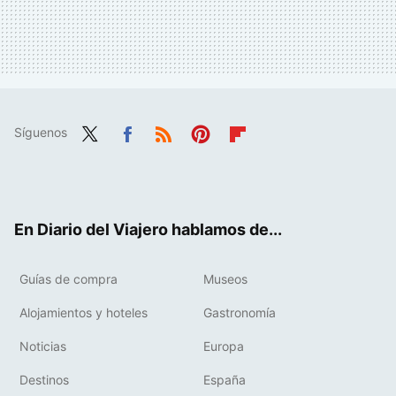
Síguenos
Twit
Fac
RSS
Pint
Flip
ter
ebo
eres
boa
ok
t
rd
En Diario del Viajero hablamos de...
Guías de compra
Museos
Alojamientos y hoteles
Gastronomía
Noticias
Europa
Destinos
España