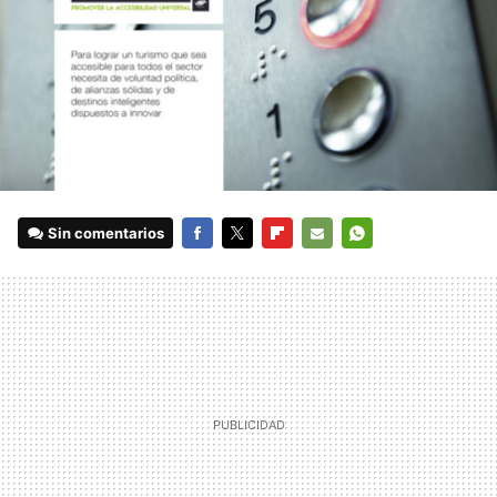
Sin comentarios
FACEBOOK
TWITTER
FLIPBOARD
E-
WHATSAPP
MAIL