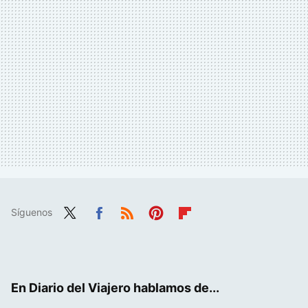
Síguenos
Twit
Fac
RSS
Pint
Flip
ter
ebo
eres
boa
ok
t
rd
En Diario del Viajero hablamos de...