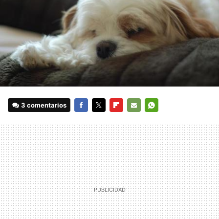
3 comentarios
FACEBOOK
TWITTER
FLIPBOARD
E-
WHATSAPP
MAIL