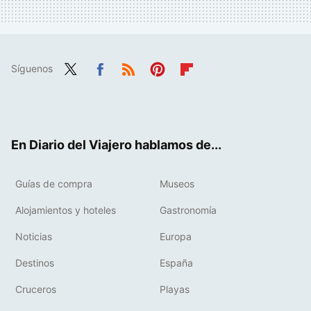
Síguenos
Twit
Fac
RSS
Pint
Flip
ter
ebo
eres
boa
ok
t
rd
En Diario del Viajero hablamos de...
Guías de compra
Museos
Alojamientos y hoteles
Gastronomía
Noticias
Europa
Destinos
España
Cruceros
Playas