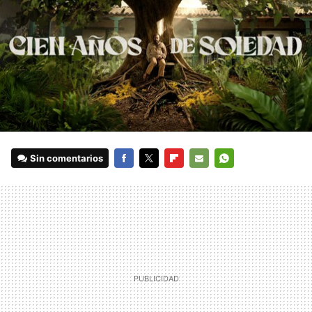
Sin comentarios
FACEBOOK
TWITTER
FLIPBOARD
E-
WHATSAPP
MAIL