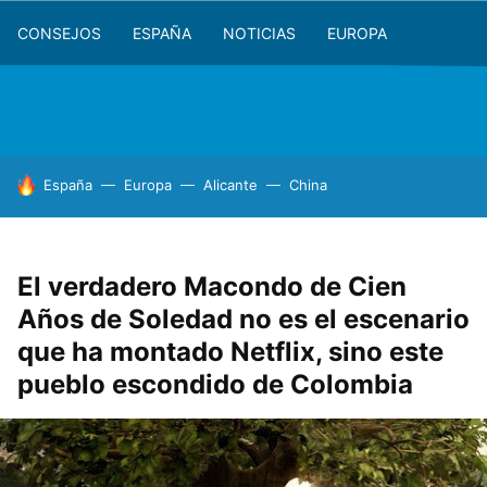
CONSEJOS
ESPAÑA
NOTICIAS
EUROPA
HOY SE HABLA DE
España
Europa
Alicante
China
El verdadero Macondo de Cien
Años de Soledad no es el escenario
que ha montado Netflix, sino este
pueblo escondido de Colombia