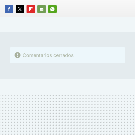
FACEBOOK
TWITTER
FLIPBOARD
E-
WHATSAPP
MAIL
Comentarios cerrados