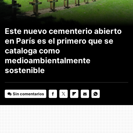
Este nuevo cementerio abierto
en París es el primero que se
cataloga como
medioambientalmente
sostenible
Sin comentarios
FACEBOOK
TWITTER
FLIPBOARD
E-
WHATSAPP
MAIL