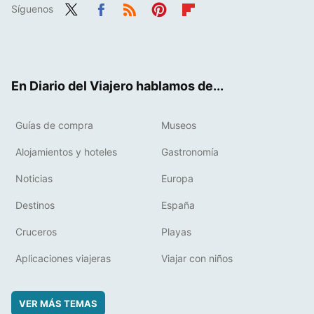
Síguenos
Twit
Fac
RSS
Pint
Flip
ter
ebo
eres
boa
ok
t
rd
En Diario del Viajero hablamos de...
Guías de compra
Museos
Alojamientos y hoteles
Gastronomía
Noticias
Europa
Destinos
España
Cruceros
Playas
Aplicaciones viajeras
Viajar con niños
VER MÁS TEMAS