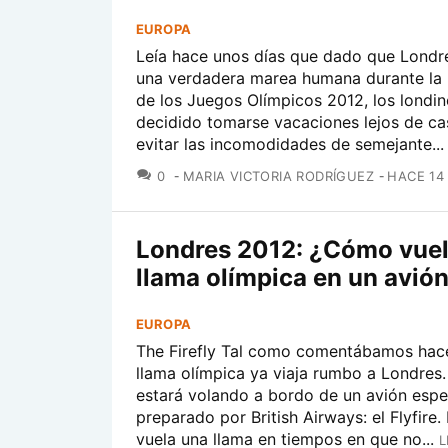
EUROPA
Leía hace unos días que dado que Londr
una verdadera marea humana durante la 
de los Juegos Olímpicos 2012, los londi
decidido tomarse vacaciones lejos de ca
evitar las incomodidades de semejante...
COMENTARIOS
0
MARIA VICTORIA RODRÍGUEZ
HACE 14
Londres 2012: ¿Cómo vuel
llama olímpica en un avió
EUROPA
The Firefly Tal como comentábamos hace
llama olímpica ya viaja rumbo a Londres
estará volando a bordo de un avión esp
preparado por British Airways: el Flyfire
vuela una llama en tiempos en que no...
L