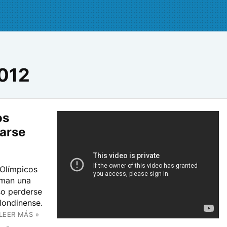
2012
os
arse
 Olímpicos
rman una
so perderse
 londinense.
LEER MÁS »