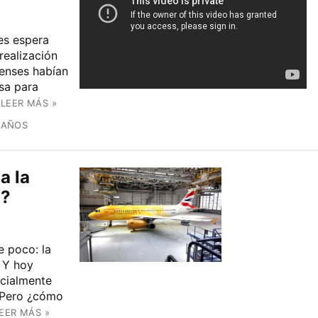
es espera
realización
nenses habían
sa para
LEER MÁS »
 AÑOS
a la
n?
 poco: la
. Y hoy
ecialmente
. Pero ¿cómo
EER MÁS »