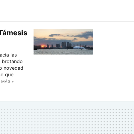
 Támesis
acia las
n brotando
mo novedad
ico que
 MÁS »