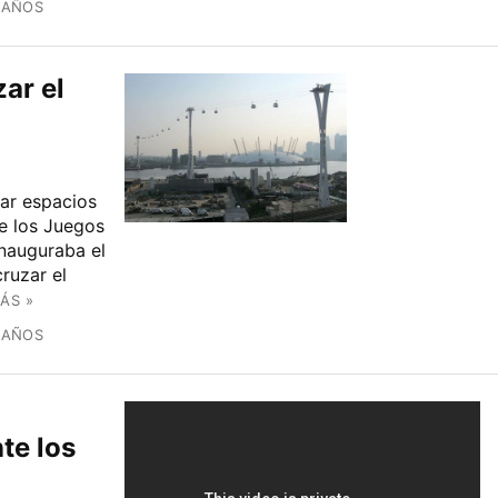
 AÑOS
zar el
ar espacios
de los Juegos
nauguraba el
cruzar el
ÁS »
 AÑOS
te los