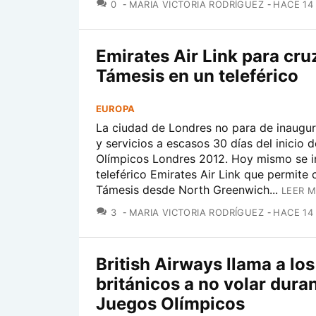
COMENTARIOS
0
MARIA VICTORIA RODRÍGUEZ
HACE 14
Emirates Air Link para cru
Támesis en un teleférico
EUROPA
La ciudad de Londres no para de inaugur
y servicios a escasos 30 días del inicio 
Olímpicos Londres 2012. Hoy mismo se i
teleférico Emirates Air Link que permite 
Támesis desde North Greenwich...
LEER M
COMENTARIOS
3
MARIA VICTORIA RODRÍGUEZ
HACE 14
British Airways llama a los
británicos a no volar duran
Juegos Olímpicos