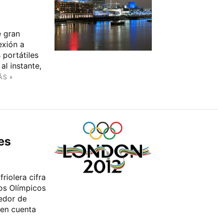
e gran
exión a
 portátiles
al instante,
ÁS »
es
riolera cifra
gos Olímpicos
dedor de
 en cuenta