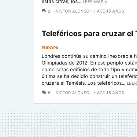
estas cifras, los...
LEER MÁS »
COMENTARIOS
2
VICTOR ALONSO
HACE 15 AÑOS
Teleféricos para cruzar el
EUROPA
Londres continúa su camino inexorable h
Olimpiadas de 2012. En ese periplo está
como setas edificios de todo tipo y co
última se ha decidio construir un telefér
cruzará el Tamésis. Los teleféricos...
LEER
COMENTARIOS
5
VICTOR ALONSO
HACE 16 AÑOS