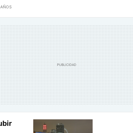
 AÑOS
ubir