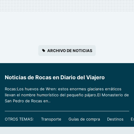
ARCHIVO DE NOTICIAS
Noticias de Rocas en Diario del Viajero
Rocas:Los huevos de Wren: estos enormes glaciares erráticos
llevan el nombre humorístico del pequeño pájaro.El Monasterio de
San Pedro de Rocas en..
OTROS TEMAS:
Transporte
Guías de compra
Destinos
E