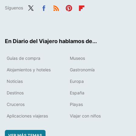
Síguenos
Twit
Fac
RSS
Pint
Flip
ter
ebo
eres
boa
ok
t
rd
En Diario del Viajero hablamos de...
Guías de compra
Museos
Alojamientos y hoteles
Gastronomía
Noticias
Europa
Destinos
España
Cruceros
Playas
Aplicaciones viajeras
Viajar con niños
VER MÁS TEMAS