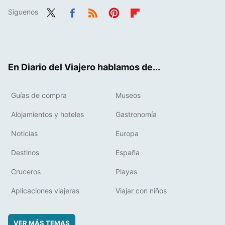
Síguenos
Twit
Fac
RSS
Pint
Flip
ter
ebo
eres
boa
ok
t
rd
En Diario del Viajero hablamos de...
Guías de compra
Museos
Alojamientos y hoteles
Gastronomía
Noticias
Europa
Destinos
España
Cruceros
Playas
Aplicaciones viajeras
Viajar con niños
VER MÁS TEMAS