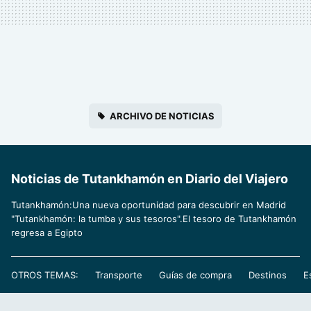
ARCHIVO DE NOTICIAS
Noticias de Tutankhamón en Diario del Viajero
Tutankhamón:Una nueva oportunidad para descubrir en Madrid
"Tutankhamón: la tumba y sus tesoros".El tesoro de Tutankhamón
regresa a Egipto
OTROS TEMAS:
Transporte
Guías de compra
Destinos
E