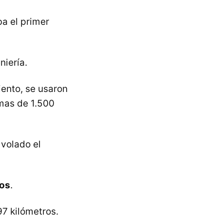
ba el primer
niería.
iento, se usaron
mas de 1.500
 volado el
ros
.
7 kilómetros.