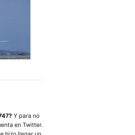
747?
Y para no
enta en Twitter.
 hizo llegar un