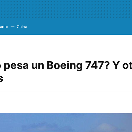
cante
China
 pesa un Boeing 747? Y o
s