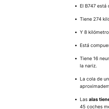
El B747 está
Tiene 274 ki
Y 8 kilómetro
Está compuest
Tiene 16 neum
la nariz.
La cola de un
aproximadem
Las
alas tie
45 coches me