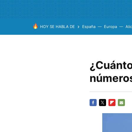
HOY SE HABLA DE
España
Europa
Ali
¿Cuánto
número
FACEBOOK
TWITTER
FLIPBOARD
E-
MAIL