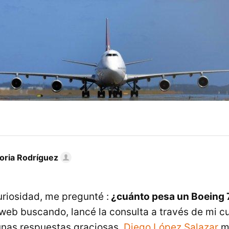
toria Rodríguez
uriosidad, me pregunté :
¿cuánto pesa un Boeing 
web buscando, lancé la consulta a través de mi cu
nas respuestas graciosas,
Diego López Salazar
me