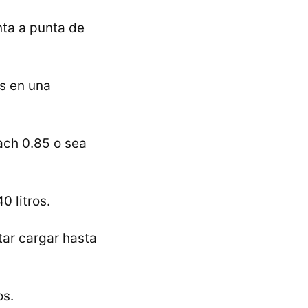
nta a punta de
s en una
ach 0.85 o sea
 litros.
tar cargar hasta
os.