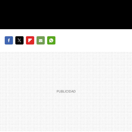
FACEBOOK
TWITTER
FLIPBOARD
E-
WHATSAPP
MAIL