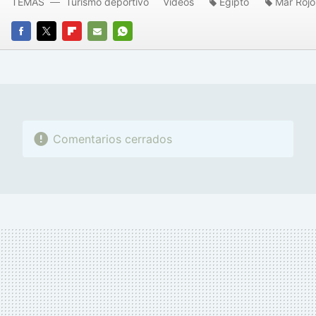
TEMAS
Turismo deportivo
Videos
Egipto
Mar Rojo
FACEBOOK
TWITTER
FLIPBOARD
E-
WHATSAPP
MAIL
Comentarios cerrados