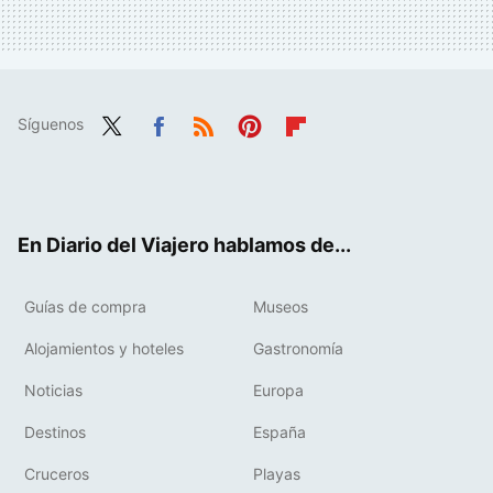
Síguenos
Twit
Fac
RSS
Pint
Flip
ter
ebo
eres
boa
ok
t
rd
En Diario del Viajero hablamos de...
Guías de compra
Museos
Alojamientos y hoteles
Gastronomía
Noticias
Europa
Destinos
España
Cruceros
Playas