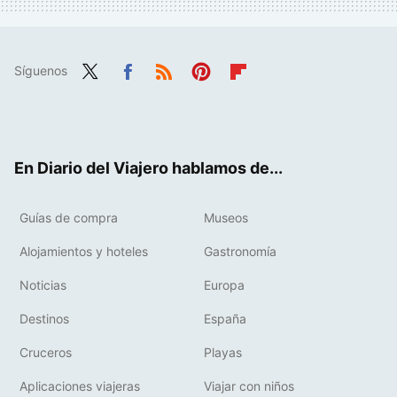
Síguenos
Twit
Fac
RSS
Pint
Flip
ter
ebo
eres
boa
ok
t
rd
En Diario del Viajero hablamos de...
Guías de compra
Museos
Alojamientos y hoteles
Gastronomía
Noticias
Europa
Destinos
España
Cruceros
Playas
Aplicaciones viajeras
Viajar con niños