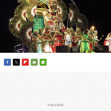
FACEBOOK
TWITTER
FLIPBOARD
E-
WHATSAPP
MAIL