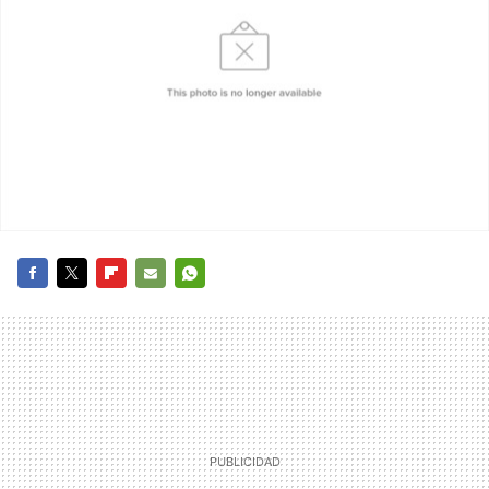
FACEBOOK
TWITTER
FLIPBOARD
E-
WHATSAPP
MAIL