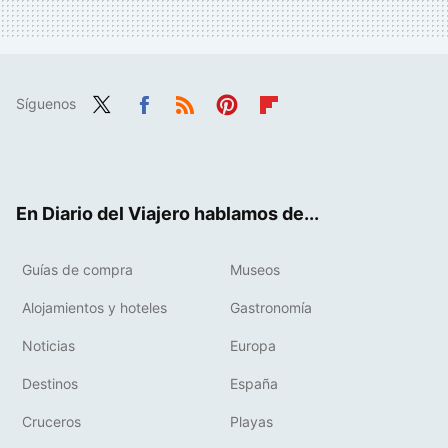
Síguenos
Twit
Fac
RSS
Pint
Flip
ter
ebo
eres
boa
ok
t
rd
En Diario del Viajero hablamos de...
Guías de compra
Museos
Alojamientos y hoteles
Gastronomía
Noticias
Europa
Destinos
España
Cruceros
Playas