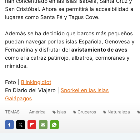
han concentrado en las islas Isabela, Santa Cruz y
San Cristóbal. Ahora se permitirá la accesibilidad a
lugares como Santa Fé y Tagus Cove.
Además se ha decidido que barcos más pequeños
puedan navegar por las islas Española, Genovesa y
Fernandina y disfrutar del
avistamiento de aves
como el alcatraz patirrojo, albatros, cormoranes y
mímidos.
Foto |
Blinkingidiot
En Diario del Viajero |
Snorkel en las Islas
Galápagos
TEMAS
América
Islas
Cruceros
Naturaleza
FACEBOOK
TWITTER
FLIPBOARD
E-
WHATSAPP