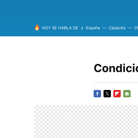
HOY SE HABLA DE
España
Cataluña
C
Condici
FACEBOOK
TWITTER
FLIPBOARD
E-
MAIL