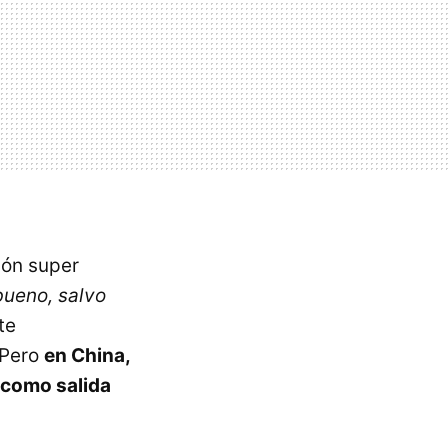
ión super
bueno, salvo
te
 Pero
en China,
 como salida