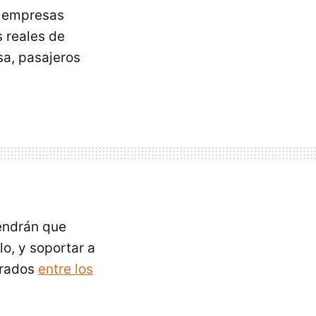
e empresas
s reales de
sa, pasajeros
tendrán que
lo, y soportar a
erados
entre los