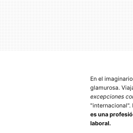
En el imaginario
glamurosa. Via
excepciones co
"internacional".
es una profesió
laboral.