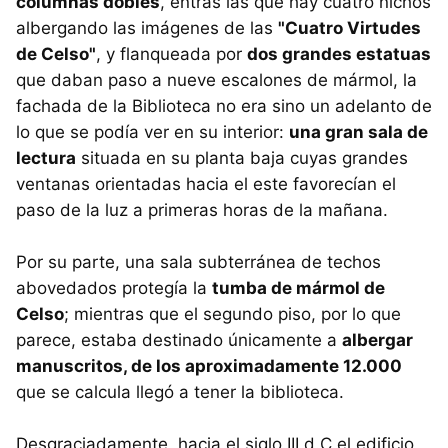
columnas dobles
, entras las que hay cuatro nichos
albergando las imágenes de las
"Cuatro Virtudes
de Celso"
, y flanqueada por
dos grandes estatuas
que daban paso a nueve escalones de mármol, la
fachada de la Biblioteca no era sino un adelanto de
lo que se podía ver en su interior:
una gran sala de
lectura
situada en su planta baja cuyas grandes
ventanas orientadas hacia el este favorecían el
paso de la luz a primeras horas de la mañana.
Por su parte, una sala subterránea de techos
abovedados protegía la
tumba de mármol de
Celso
; mientras que el segundo piso, por lo que
parece, estaba destinado únicamente a
albergar
manuscritos, de los aproximadamente 12.000
que se calcula llegó a tener la biblioteca.
Desgraciadamente, hacia el siglo III d.C el edificio