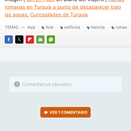
romanas en Turquía a punto de desaparecer bajo
las aguas
,
Curiosidades de Turquía
TEMAS
Asia
Arte
edificios
historia
ruinas
FACEBOOK
TWITTER
FLIPBOARD
E-
WHATSAPP
MAIL
Comentarios cerrados
VER
1 COMENTARIO