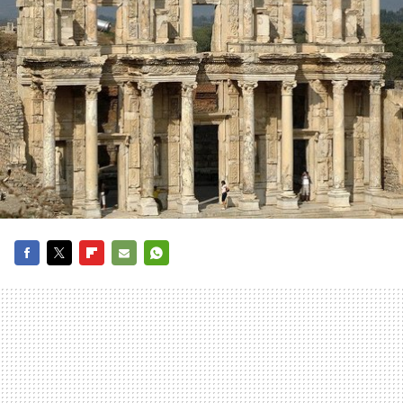
FACEBOOK
TWITTER
FLIPBOARD
E-
WHATSAPP
MAIL