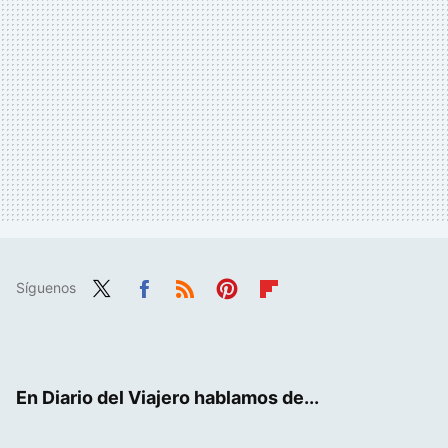
Síguenos
Twit
Fac
RSS
Pint
Flip
ter
ebo
eres
boa
ok
t
rd
En Diario del Viajero hablamos de...