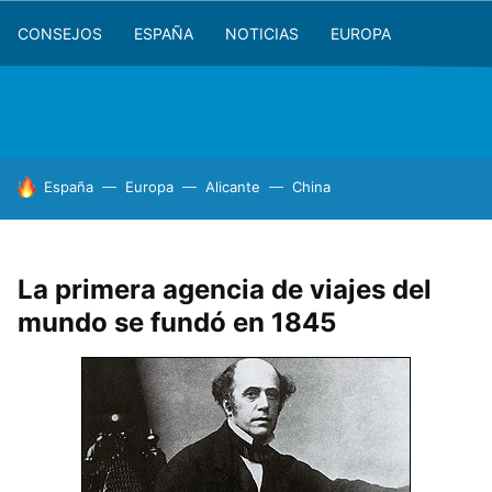
CONSEJOS
ESPAÑA
NOTICIAS
EUROPA
HOY SE HABLA DE
España
Europa
Alicante
China
La primera agencia de viajes del
mundo se fundó en 1845