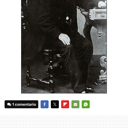
1 comentario
FACEBOOK
TWITTER
FLIPBOARD
E-
WHATSAPP
MAIL