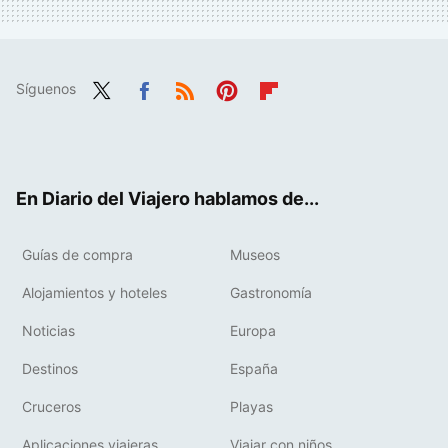
Síguenos
Twit
Fac
RSS
Pint
Flip
ter
ebo
eres
boa
ok
t
rd
En Diario del Viajero hablamos de...
Guías de compra
Museos
Alojamientos y hoteles
Gastronomía
Noticias
Europa
Destinos
España
Cruceros
Playas
Aplicaciones viajeras
Viajar con niños