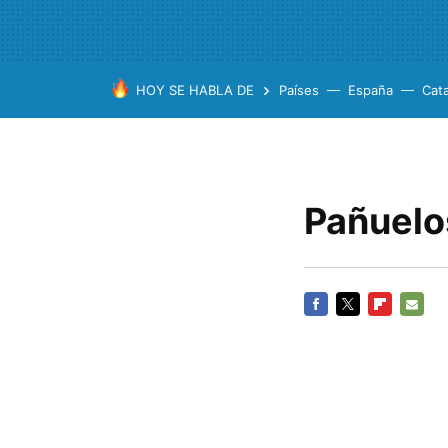
HOY SE HABLA DE
Países
España
Cat
Pañuelo
FACEBOOK
TWITTER
FLIPBOARD
E-
MAIL