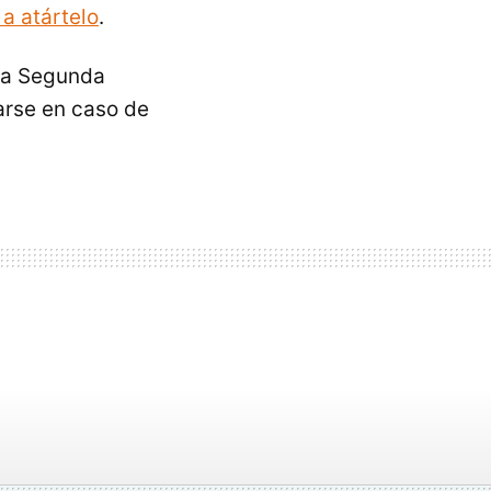
 a atártelo
.
 la Segunda
arse en caso de