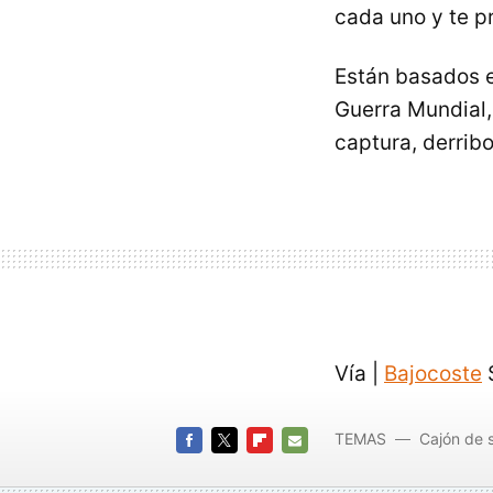
cada uno y te p
Están basados e
Guerra Mundial
captura, derribo
Vía |
Bajocoste
S
TEMAS
Cajón de 
FACEBOOK
TWITTER
FLIPBOARD
E-