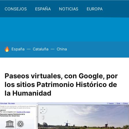
CONSEJOS
ESPAÑA
NOTICIAS
EUROPA
HOY SE HABLA DE
España
Cataluña
China
Paseos virtuales, con Google, por
los sitios Patrimonio Histórico de
la Humanidad