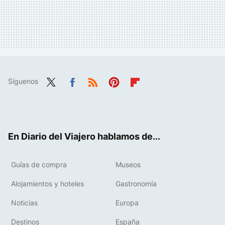
Síguenos
Twit
Fac
RSS
Pint
Flip
ter
ebo
eres
boa
ok
t
rd
En Diario del Viajero hablamos de...
Guías de compra
Museos
Alojamientos y hoteles
Gastronomía
Noticias
Europa
Destinos
España