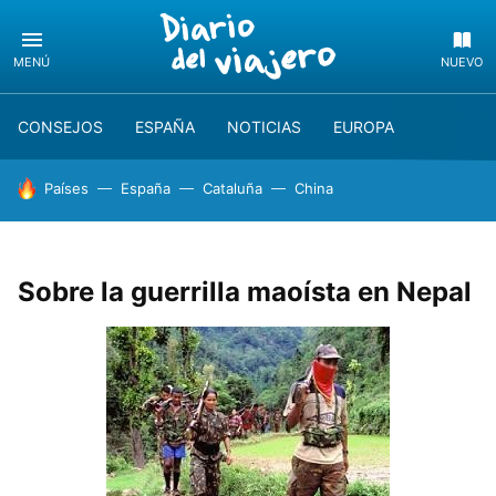
MENÚ
NUEVO
CONSEJOS
ESPAÑA
NOTICIAS
EUROPA
HOY SE HABLA DE
Países
España
Cataluña
China
Sobre la guerrilla maoísta en Nepal