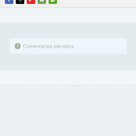
FACEBOOK
TWITTER
FLIPBOARD
E-
WHATSAPP
MAIL
Comentarios cerrados