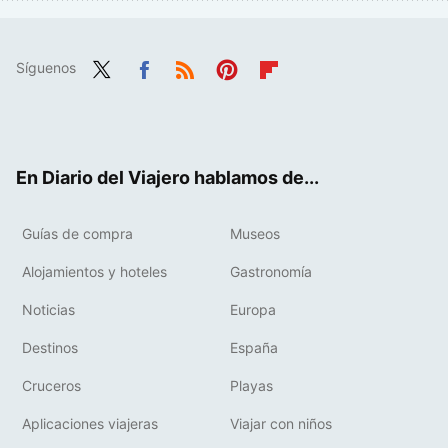
Síguenos
Twit
Fac
RSS
Pint
Flip
ter
ebo
eres
boa
ok
t
rd
En Diario del Viajero hablamos de...
Guías de compra
Museos
Alojamientos y hoteles
Gastronomía
Noticias
Europa
Destinos
España
Cruceros
Playas
Aplicaciones viajeras
Viajar con niños