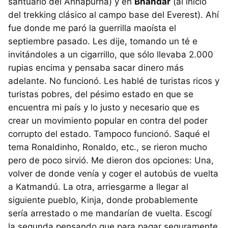
santuario del Annapurna) y en
Bhandar
(al inicio
del trekking clásico al campo base del Everest). Ahí
fue donde me paró la guerrilla maoísta el
septiembre pasado. Les dije, tomando un té e
invitándoles a un cigarrillo, que sólo llevaba 2.000
rupias encima y pensaba sacar dinero más
adelante. No funcionó. Les hablé de turistas ricos y
turistas pobres, del pésimo estado en que se
encuentra mi país y lo justo y necesario que es
crear un movimiento popular en contra del poder
corrupto del estado. Tampoco funcionó. Saqué el
tema Ronaldinho, Ronaldo, etc., se rieron mucho
pero de poco sirvió. Me dieron dos opciones: Una,
volver de donde venía y coger el autobús de vuelta
a Katmandú. La otra, arriesgarme a llegar al
siguiente pueblo, Kinja, donde probablemente
sería arrestado o me mandarían de vuelta. Escogí
la segunda pensando que para pagar seguramente