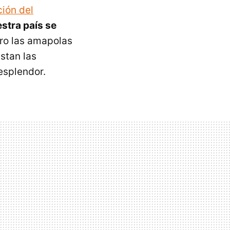
ción del
stra país se
ro las amapolas
stan las
esplendor.