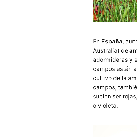
En
España
, aun
Australia)
de a
adormideras y e
campos están au
cultivo de la a
campos, tambié
suelen ser rojas
o violeta.