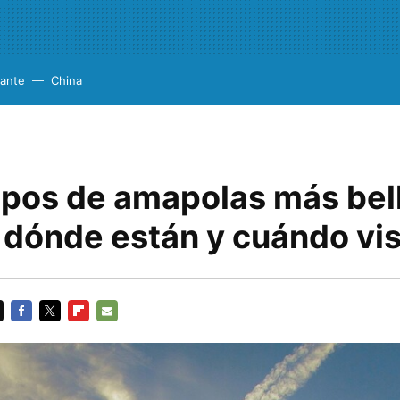
cante
China
pos de amapolas más bel
 dónde están y cuándo vis
FACEBOOK
TWITTER
FLIPBOARD
E-
MAIL