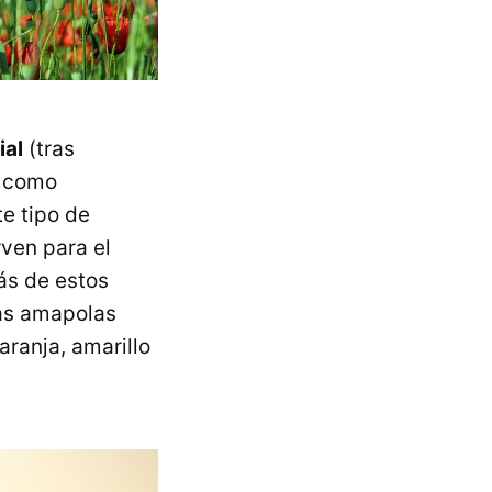
ial
(tras
e como
e tipo de
rven para el
ás de estos
as amapolas
aranja, amarillo