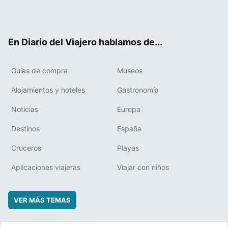
Twit
Fac
RSS
Pint
Flip
ter
ebo
eres
boa
ok
t
rd
En Diario del Viajero hablamos de...
Guías de compra
Museos
Alojamientos y hoteles
Gastronomía
Noticias
Europa
Destinos
España
Cruceros
Playas
Aplicaciones viajeras
Viajar con niños
VER MÁS TEMAS