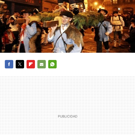
FACEBOOK
TWITTER
FLIPBOARD
E-
WHATSAPP
MAIL