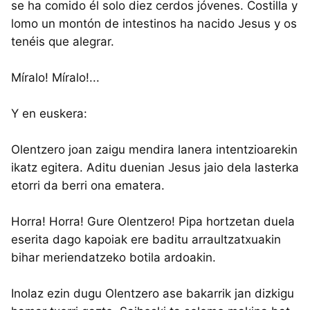
se ha comido él solo diez cerdos jóvenes. Costilla y
lomo un montón de intestinos ha nacido Jesus y os
tenéis que alegrar.
Míralo! Míralo!...
Y en euskera:
Olentzero joan zaigu mendira lanera intentzioarekin
ikatz egitera. Aditu duenian Jesus jaio dela lasterka
etorri da berri ona ematera.
Horra! Horra! Gure Olentzero! Pipa hortzetan duela
eserita dago kapoiak ere baditu arraultzatxuakin
bihar meriendatzeko botila ardoakin.
Inolaz ezin dugu Olentzero ase bakarrik jan dizkigu