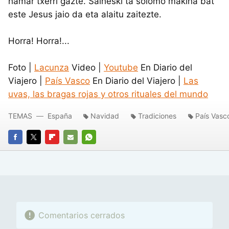
hamar txerri gazte. Saiheski ta solomo makina bat
este Jesus jaio da eta alaitu zaitezte.
Horra! Horra!...
Foto |
Lacunza
Video |
Youtube
En Diario del
Viajero |
País Vasco
En Diario del Viajero |
Las
uvas, las bragas rojas y otros rituales del mundo
TEMAS
España
Navidad
Tradiciones
País Vasc
FACEBOOK
TWITTER
FLIPBOARD
E-
WHATSAPP
MAIL
Comentarios cerrados