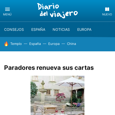
MENÚ
NUEVO
CONSEJOS
ESPAÑA
NOTICIAS
EUROPA
HOY SE HABLA DE
Templo
España
Europa
China
Paradores renueva sus cartas