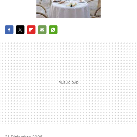
FACEBOOK
TWITTER
FLIPBOARD
E-
WHATSAPP
MAIL
21 Diciembre 2005