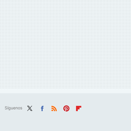
Síguenos
Twit
Fac
RSS
Pint
Flip
ter
ebo
eres
boa