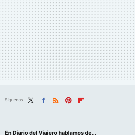
Síguenos
Twit
Fac
RSS
Pint
Flip
ter
ebo
eres
boa
ok
t
rd
En Diario del Viajero hablamos de...