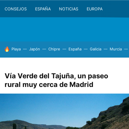
CONSEJOS
ESPAÑA
NOTICIAS
EUROPA
HOY SE HABLA DE
Playa
Japón
Chipre
España
Galicia
Murcia
Vía Verde del Tajuña, un paseo
rural muy cerca de Madrid