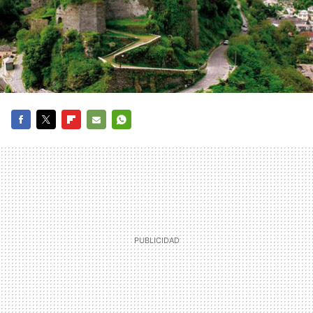
FACEBOOK
TWITTER
FLIPBOARD
E-
WHATSAPP
MAIL