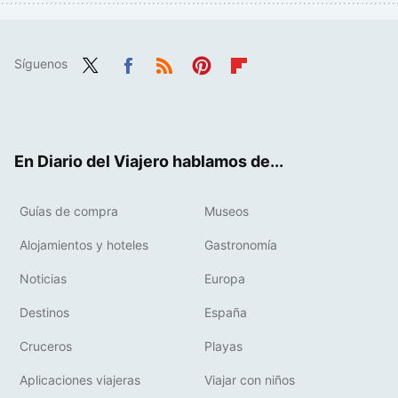
Síguenos
Twit
Fac
RSS
Pint
Flip
ter
ebo
eres
boa
ok
t
rd
En Diario del Viajero hablamos de...
Guías de compra
Museos
Alojamientos y hoteles
Gastronomía
Noticias
Europa
Destinos
España
Cruceros
Playas
Aplicaciones viajeras
Viajar con niños